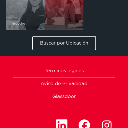
Negocios
Buscar por Ubicación
Términos legales
Aviso de Privacidad
Glassdoor
S
S
S
e
e
e