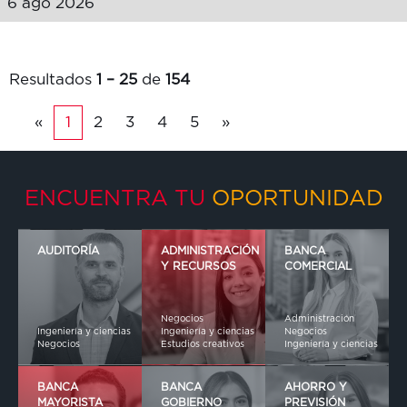
6 ago 2026
Resultados
1 – 25
de
154
«
1
2
3
4
5
»
ENCUENTRA TU
OPORTUNIDAD
AUDITORÍA
ADMINISTRACIÓN
BANCA
Y RECURSOS
COMERCIAL
Negocios
Administración
Ingeniería y ciencias
Ingeniería y ciencias
Negocios
Negocios
Estudios creativos
Ingeniería y ciencias
BANCA
BANCA
AHORRO Y
MAYORISTA
GOBIERNO
PREVISIÓN