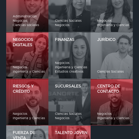
Administración
Negocios
Ciencias Sociales
Negocios
Ciencias sociales
Negocios
Ingeniería y Ciencias
NEGOCIOS
FINANZAS
JURÍDICO
DIGITALES
Negocios
Negocios
Ingeniería y Ciencias
Ingeniería y Ciencias
Estudios creativos
Ciencias Sociales
RIESGOS Y
SUCURSALES
CENTRO DE
CRÉDITO
CONTACTO
Negocios
Ciencias Sociales
Negocios
Ingeniería y Ciencias
Negocios
Ingeniería y Ciencias
FUERZA DE
TALENTO JOVEN
VENTA