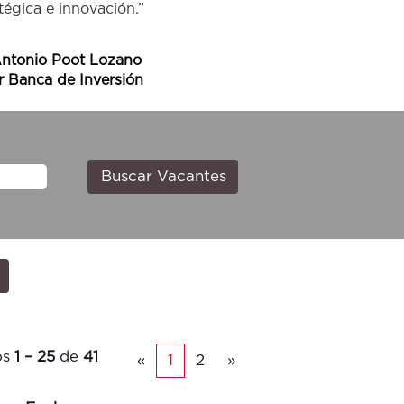
tégica e innovación.”
Antonio Poot Lozano
r Banca de Inversión
os
1 – 25
de
41
«
1
2
»