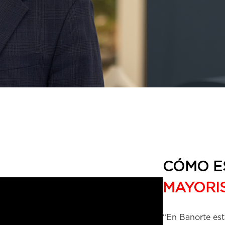
CÓMO E
MAYORI
“En Banorte es