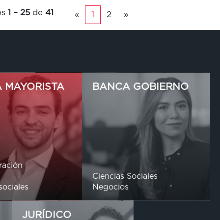
os
1 – 25
de
41
«
1
2
»
 MAYORISTA
BANCA GOBIERNO
ración
s
Ciencias Sociales
sociales
Negocios
JURÍDICO