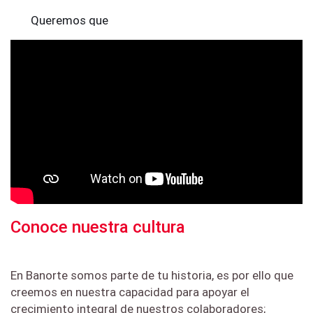
online o bien
Queremos que
presentarse en
Banorte te
el
acompañe
establecimiento
siempre y por
con su
eso te damos
credencial
acceso a precio
digital para
preferencial de
hacer válida la
productos
promoción que
promocionales
desea. La app
que te harán
detecta la
sentir como
ubicación y
parte de esta
envía las
Conoce nuestra cultura
gran familia.
promociones
más cercanas;
Conoce más
En Banorte somos parte de tu historia, es por ello que
además de
creemos en nuestra capacidad para apoyar el
poder consultar
crecimiento integral de nuestros colaboradores;
la ruta o