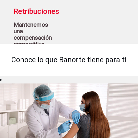
Retribuciones
Mantenemos
una
compensación
competitiva
para nuestros
colaboradores
Conoce lo que Banorte tiene para ti
permitiéndoles:
Crear un
patrimonio
Fomentar
una cultura
de ahorro
Un
balance de
vida laboral y
personal