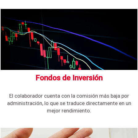
El portal ayuda a
que cada
usuario conozca
su estado de
salud a través
de una
autoevaluación
y pueda seguir
diferentes
Fondos de Inversión
consejos de
nutrición,
control de peso,
El colaborador cuenta con la comisión más baja por
primeros
administración, lo que se traduce directamente en un
auxilios, etc.
mejor rendimiento.