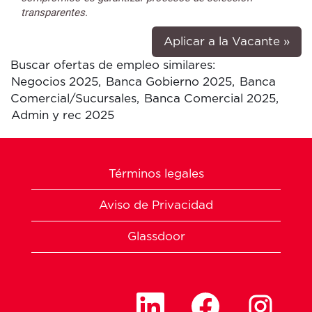
transparentes.
Aplicar a la Vacante »
Buscar ofertas de empleo similares:
Negocios 2025,
Banca Gobierno 2025,
Banca
Comercial/Sucursales,
Banca Comercial 2025,
Admin y rec 2025
Términos legales
Aviso de Privacidad
Glassdoor
S
S
S
e
e
e