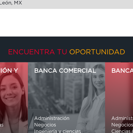
León, MX
ENCUENTRA TU
OPORTUNIDAD
IÓN Y
BANCA COMERCIAL
BANCA
Administración
Administ
as
Negocios
Negocio
Ingeniería y ciencias
Ciencias 