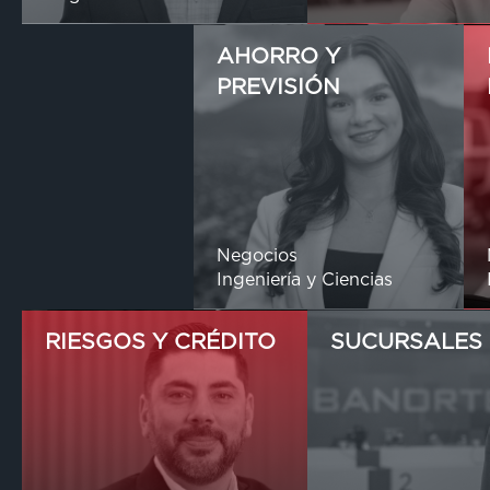
AHORRO Y
PREVISIÓN
Negocios
Ingeniería y Ciencias
RIESGOS Y CRÉDITO
SUCURSALES