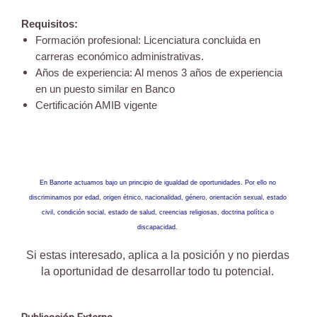
Requisitos:
Formación profesional: Licenciatura concluida en
carreras económico administrativas.
Años de experiencia: Al menos 3 años de experiencia
en un puesto similar en Banco
Certificación AMIB vigente
En Banorte actuamos bajo un principio de igualdad de oportunidades. Por ello no
discriminamos por edad, origen étnico, nacionalidad, género, orientación sexual, estado
civil, condición social, estado de salud, creencias religiosas, doctrina política o
discapacidad.
Si estas interesado, aplica a la posición y
no pierdas
la oportunidad de desarrollar todo tu potencial.
.