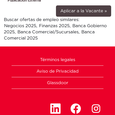
Publicación Externa
<p
align
Aplicar a la Vacante »
style
Buscar ofertas de empleo similares:
align
</p>
Negocios 2025,
Finanzas 2025,
Banca Gobierno
<p
2025,
Banca Comercial/Sucursales,
Banca
align
Comercial 2025
style
align
<spa
style
Términos legales
size:
<spa
Aviso de Privacidad
<spa
style
famil
Glassdoor
serif
<b>
<spa
style
S
S
S
famil
e
e
e
Gothi
a
a
a