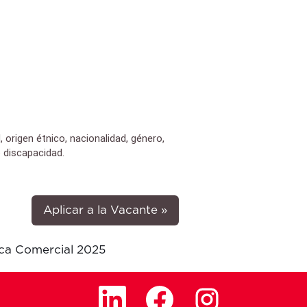
origen étnico, nacionalidad, género,
o discapacidad.
Aplicar a la Vacante »
ca Comercial 2025
S
S
S
e
e
e