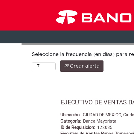
Buscar por palabra clave
Seleccione la frecuencia (en días) para re
Crear alerta
EJECUTIVO DE VENTAS 
Ubicación:
CIUDAD DE MEXICO, Ciuda
Categoría:
Banca Mayorista
ID de Requisicion:
122035
Ejecutivo de Ventas Banca Transacci